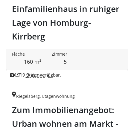
Einfamilienhaus in ruhiger
Lage von Homburg-
Kirrberg
Fläche
Zimmer
160 m²
5
KAUF
19
19 Bilder verfügbar.
,
290.000 €
.
Riegelsberg, Etagenwohnung
Zum Immobilienangebot:
Urban wohnen am Markt -