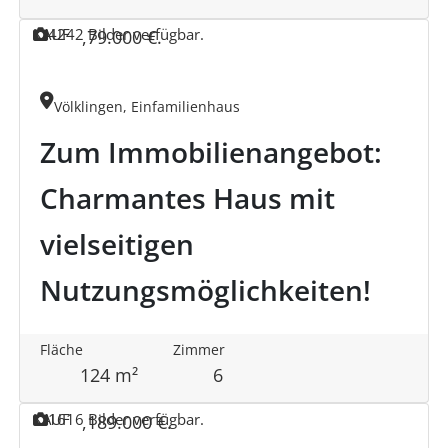
KAUF
42
42 Bilder verfügbar.
,
79.000 €
.
Völklingen, Einfamilienhaus
Zum Immobilienangebot:
Charmantes Haus mit
vielseitigen
Nutzungsmöglichkeiten!
Fläche
Zimmer
124 m²
6
KAUF
16
16 Bilder verfügbar.
,
189.000 €
.