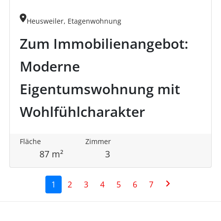
Heusweiler, Etagenwohnung
Zum Immobilienangebot:
Moderne
Eigentumswohnung mit
Wohlfühlcharakter
Fläche
Zimmer
87 m²
3
1
2
3
4
5
6
7