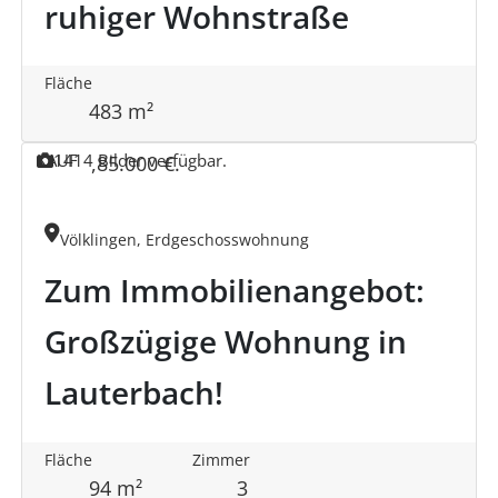
ruhiger Wohnstraße
Fläche
483 m²
KAUF
14
14 Bilder verfügbar.
,
85.000 €
.
Völklingen, Erdgeschosswohnung
Zum Immobilienangebot:
Großzügige Wohnung in
Lauterbach!
Fläche
Zimmer
94 m²
3