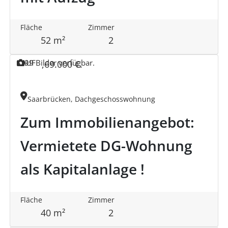
Fläche
Zimmer
52 m²
2
KAUF
9
9 Bilder verfügbar.
,
69.000 €
.
Saarbrücken, Dachgeschosswohnung
Zum Immobilienangebot:
Vermietete DG-Wohnung
als Kapitalanlage !
Fläche
Zimmer
40 m²
2