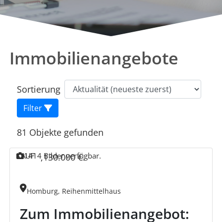
Immobilienangebote
Sortierung
Filter
81
Objekte gefunden
KAUF
14
14 Bilder verfügbar.
,
130.000 €
.
Homburg, Reihenmittelhaus
Zum Immobilienangebot: