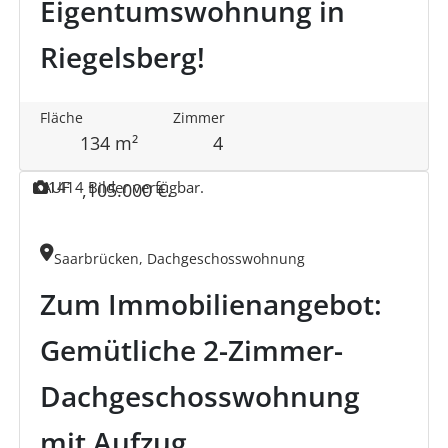
Eigentumswohnung in
Riegelsberg!
Fläche
Zimmer
134 m²
4
KAUF
14
14 Bilder verfügbar.
,
105.000 €
.
Saarbrücken, Dachgeschosswohnung
Zum Immobilienangebot:
Gemütliche 2-Zimmer-
Dachgeschosswohnung
mit Aufzug