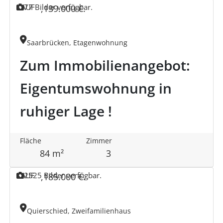
KAUF
7
7 Bilder verfügbar.
,
139.000 €
.
Saarbrücken, Etagenwohnung
Zum Immobilienangebot:
Eigentumswohnung in
ruhiger Lage !
Fläche
Zimmer
84 m²
3
KAUF
25
25 Bilder verfügbar.
,
185.000 €
.
Quierschied, Zweifamilienhaus