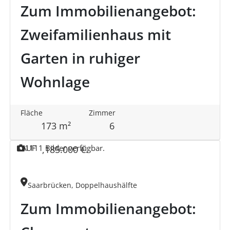
Zum Immobilienangebot:
Zweifamilienhaus mit
Garten in ruhiger
Wohnlage
Fläche
Zimmer
173 m²
6
KAUF
11
11 Bilder verfügbar.
,
185.000 €
.
Saarbrücken, Doppelhaushälfte
Zum Immobilienangebot: