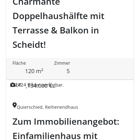
Charmante
Doppelhaushälfte mit
Terrasse & Balkon in
Scheidt!
Fläche
Zimmer
120 m²
5
KAUF
24
24 Bilder verfügbar.
,
134.000 €
.
Quierschied, Reihenendhaus
Zum Immobilienangebot:
Einfamilienhaus mit