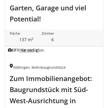
Garten, Garage und viel
Potential!
Fläche
Zimmer
137 m²
6
KAUF
2
2 Bilder verfügbar.
,
58.000 €
.
Völklingen, Wohnbaugrundstück
Zum Immobilienangebot:
Baugrundstück mit Süd-
West-Ausrichtung in