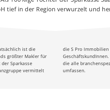
 tief in der Region verwurzelt und he
sächlich ist die
n an Privat- und
ds größter Makler für
ie Komplettlösungen,
 der Sparkasse
ttlungsaufgaben
nzgruppe vermittelt
umfassen.