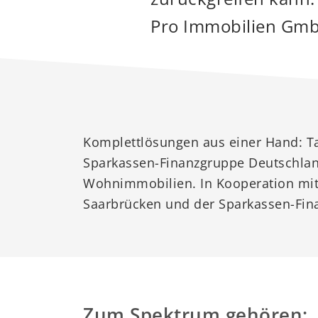
Pro Immobilien GmbH
Komplettlösungen aus einer Hand: Tat
die S Pro Immobilien GmbH Immobilie
Sparkassen-Finanzgruppe Deutschlan
GeschäftskundInnen. Dabei bietet s
Wohnimmobilien. In Kooperation mit
die alle branchenspezifischen Vermi
Saarbrücken und der Sparkassen-Fina
Zum Spektrum gehören: