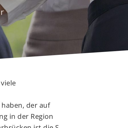
r
viele
u haben, der auf
ng in der Region
rbrücken ist die S