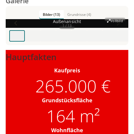
Galerie
Bilder (13)
Grundrisse (4)
Außenansicht
Vollbild
1 / 13
Hauptfakten
Kaufpreis
265.000 €
Grundstücksfläche
164 m²
Wohnfläche